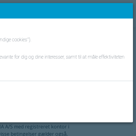
dige cookies").
vante for dig og dine interesser, samt til at måle effektiviteten
") regulerer brugen af
 A/S med registreret kontor i
isse betingelser gælder også,