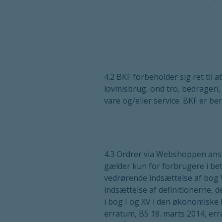
4.2 BKF forbeholder sig ret til a
lovmisbrug, ond tro, bedrageri,
vare og/eller service. BKF er be
4.3 Ordrer via Webshoppen anses 
gælder kun for forbrugere i bet
vedrørende indsættelse af bog 
indsættelse af definitionerne, 
i bog I og XV i den økonomiske 
erratum, BS 18. marts 2014, erra