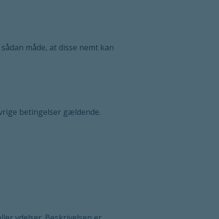
en sådan måde, at disse nemt kan
 øvrige betingelser gældende.
ler ydelser. Beskrivelsen er