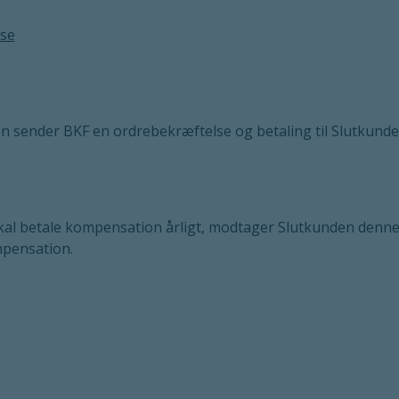
lse
n sender BKF en ordrebekræftelse og betaling til Slutkunde
n skal betale kompensation årligt, modtager Slutkunden denn
mpensation.