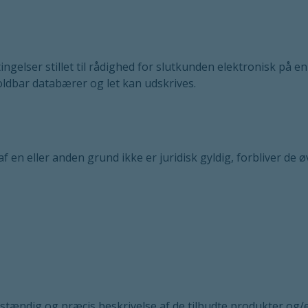
tingelser stillet til rådighed for slutkunden elektronisk på 
dbar databærer og let kan udskrives.
 af en eller anden grund ikke er juridisk gyldig, forbliver de
stændig og præcis beskrivelse af de tilbudte produkter og/el