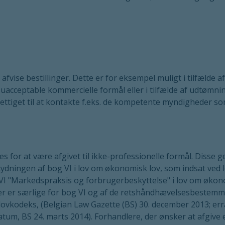
t afvise bestillinger. Dette er for eksempel muligt i tilfælde
 uacceptable kommercielle formål eller i tilfælde af udtømni
rettiget til at kontakte f.eks. de kompetente myndigheder som
for at være afgivet til ikke-professionelle formål. Disse ge
ydningen af bog VI i lov om økonomisk lov, som indsat ved 
VI "Markedspraksis og forbrugerbeskyttelse" i lov om øko
der er særlige for bog VI og af de retshåndhævelsesbestemmel
lovkodeks, (Belgian Law Gazette (BS) 30. december 2013; err
tum, BS 24. marts 2014). Forhandlere, der ønsker at afgive e