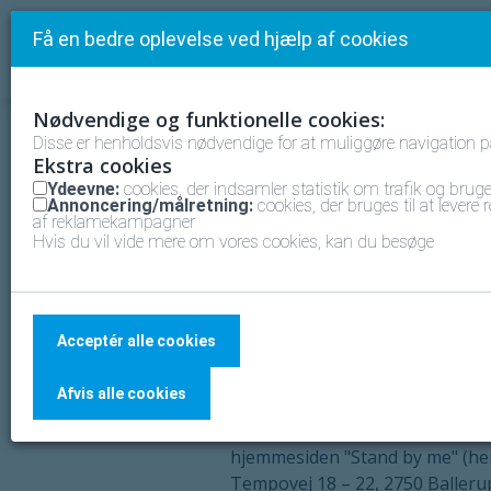
Få en bedre oplevelse ved hjælp af cookies
Nødvendige og funktionelle cookies:
Disse er henholdsvis nødvendige for at muliggøre navigation 
Vilkår og Betinge
Ekstra cookies
Ydeevne:
cookies, der indsamler statistik om trafik og brug
Generelle vilkår og betingelser
Annoncering/målretning:
cookies, der bruges til at levere
af reklamekampagner
Hvis du vil vide mere om vores cookies, kan du besøge
Medde
1. Identitet
Acceptér alle cookies
Afvis alle cookies
1.1 Disse generelle vilkår og b
hjemmesiden "Stand by me" (he
Tempovej 18 – 22, 2750 Balleru