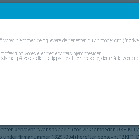
på vores hjemmeside og levere de tjenester, du anmoder om ("nødven
lser
eradfærd på vores eller tredjeparters hjemmesider
 reklamer på vores eller tredjeparters hjemmesider, der måtte være rele
lelse om cookies
.
etingelser (herefter benævnt "Generelle vilkår og betingelser
refter benævnt "Webshoppen") for virksomheden BKF-KLIMA
p under firmanummer 18297094 (herefter benævnt ”BKF”). D