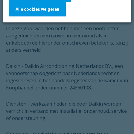
Alle cookies weigeren
1. Definities
In deze Voorwaarden hebben met een hoofdletter
aangeduide termen (zowel in meervoud als in
enkelvoud) de hieronder omschreven betekenis, tenzij
anders vermeld:
Daikin
- Daikin Airconditioning Netherlands BV., een
vennootschap opgericht naar Nederlands recht en
ingeschreven in het handelsregister van de Kamer van
Koophandel onder nummer 24360108;
Diensten
- werkzaamheden die door Daikin worden
verricht in verband met installatie, onderhoud, service
of ondersteuning.