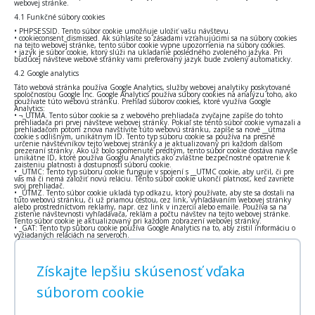
webovej stránke.
4.1 Funkčné súbory cookies
• PHPSESSID. Tento súbor cookie umožňuje uložiť vašu návštevu.
• cookieconsent_dismissed. Ak súhlasíte so zásadami vzťahujúcimi sa na súbory cookies
na tejto webovej stránke, tento súbor cookie vypne upozornenia na súbory cookies.
• jazyk je súbor cookie, ktorý slúži na ukladanie posledného zvoleného jazyka. Pri
budúcej návšteve webové stránky vami preferovaný jazyk bude zvolený automaticky.
4.2 Google analytics
Táto webová stránka používa Google Analytics, služby webovej analytiky poskytované
spoločnosťou Google Inc. Google Analytics používa súbory cookies na analýzu toho, ako
používate túto webovú stránku. Prehľad súborov cookies, ktoré využíva Google
Analytics:
• ¬_UTMA. Tento súbor cookie sa z webového prehliadača zvyčajne zapíše do tohto
prehliadača pri prvej návšteve webovej stránky. Pokiaľ ste tento súbor cookie vymazali a
prehliadačom potom znova navštívite túto webovú stránku, zapíše sa nové __utma
cookie s odlišným, unikátnym ID. Tento typ súboru cookie sa používa na presné
určenie návštevníkov tejto webovej stránky a je aktualizovaný pri každom ďalšom
prezeraní stránky. Ako už bolo spomenuté predtým, tento súbor cookie dostáva navyše
unikátne ID, ktoré používa Googlu Analytics ako zvláštne bezpečnostné opatrenie k
zaisteniu platnosti a dostupnosti súboru cookie.
• _UTMC: Tento typ súboru cookie funguje v spojení s __UTMC cookie, aby určil, či pre
vás má či nemá založiť novú reláciu. Tento súbor cookie ukončí platnosť, keď zavriete
svoj prehliadač.
• _UTMZ. Tento súbor cookie ukladá typ odkazu, ktorý používate, aby ste sa dostali na
túto webovú stránku, či už priamou cestou, cez link, vyhľadávaním webovej stránky
alebo prostredníctvom reklamy, napr. cez link v inzercii alebo emaile. Používa sa na
zistenie návštevnosti vyhľadávača, reklám a počtu návštev na tejto webovej stránke.
Tento súbor cookie je aktualizovaný pri každom zobrazení webovej stránky.
• _GAT: Tento typ súboru cookie používa Google Analytics na to, aby zistil informáciu o
vyžiadaných reláciách na serveroch.
Získajte lepšiu skúsenosť vďaka
súborom cookie