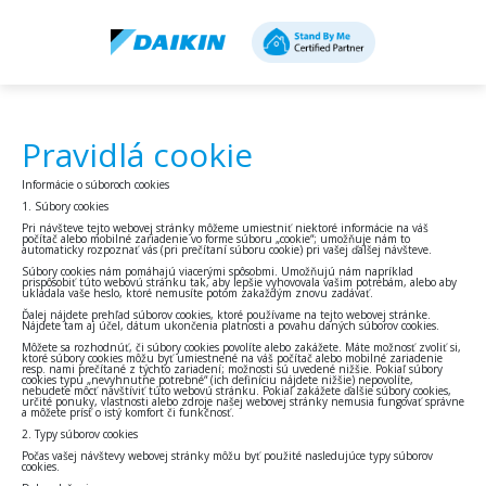
Pravidlá cookie
Informácie o súboroch cookies
1. Súbory cookies
Pri návšteve tejto webovej stránky môžeme umiestniť niektoré informácie na váš
počítač alebo mobilné zariadenie vo forme súboru „cookie“; umožňuje nám to
automaticky rozpoznať vás (pri prečítaní súboru cookie) pri vašej ďalšej návšteve.
Súbory cookies nám pomáhajú viacerými spôsobmi. Umožňujú nám napríklad
prispôsobiť túto webovú stránku tak, aby lepšie vyhovovala vašim potrebám, alebo aby
ukladala vaše heslo, ktoré nemusíte potom zakaždým znovu zadávať.
Ďalej nájdete prehľad súborov cookies, ktoré používame na tejto webovej stránke.
Nájdete tam aj účel, dátum ukončenia platnosti a povahu daných súborov cookies.
Môžete sa rozhodnúť, či súbory cookies povolíte alebo zakážete. Máte možnosť zvoliť si,
ktoré súbory cookies môžu byť umiestnené na váš počítač alebo mobilné zariadenie
resp. nami prečítané z týchto zariadení; možnosti sú uvedené nižšie. Pokiaľ súbory
cookies typu „nevyhnutne potrebné“ (ich definíciu nájdete nižšie) nepovolíte,
nebudete môcť navštíviť túto webovú stránku. Pokiaľ zakážete ďalšie súbory cookies,
určité ponuky, vlastnosti alebo zdroje našej webovej stránky nemusia fungovať správne
a môžete prísť o istý komfort či funkčnosť.
2. Typy súborov cookies
Počas vašej návštevy webovej stránky môžu byť použité nasledujúce typy súborov
cookies.