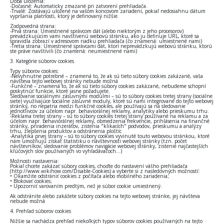
Doba uloženia:
-Dočasné: Automaticky zmazané pri zatvorení prehliadača.
-Trvalé: Zostávajú uložené na vašom koncovom zariadení, pokiaľ nedosiahnu dátum
vypršania platnosti, ktorý je definovaný nižšie.
Zodpovedná strana:
-Prvá strana: Umiestnené správcom dát (alebo niektorým z jeho procesorov)
prevádzkujúcim vami navštívenú webovú stránku, ako ju definuje URL, ktoré sa
spravidla zobrazí v adresovom riadku prehliadača (čo znamená: umiestnené nami)
-Tretia strana: Umiestnené správcami dát, ktorí neprevádzkujú webovú stránku, ktorú
ste práve navštívili (čo znamená: neumiestnené nami)
3. Kategórie súborov cookies
Typy súborov cookies:
-Nevyhnutne potrebné – znamená to, že ak sú tieto súbory cookies zakázané, vaša
návšteva tejto webovej stránky nebude možná
-Funkčné – znamená to, že ak sú tieto súbory cookies zakázané, nebudeme schopní
poskytnúť funkcie, ktoré jasne požadujete.
Sledovanie sociálnymi zásuvnými modulmi – sú to súbory cookies tretej strany (sociálne
siete) využívajúce sociálne zásuvné moduly, ktoré sú nami integrované do tejto webovej
stránky, no nepatria medzi funkčné cookies, ale používajú sa na sledovanie
jednotlivcov za účelom napr. behaviorálnej reklamy, analytiky alebo prieskumu trhu.
-Reklama tretej strany – sú to súbory cookies tretej strany používané na reklamu a za
účelom napr. behaviorálnej reklamy, obmedzenia frekvencie, prihlásenia na finančné
stránky, priradenia inzerátov, zistenia "klikacích" podvodov, prieskumu a analýzy
trhu, zlepšenia produktov a odstránenia ploštíc
-Analytika prvej strany – sú to súbory cookies vyvinuté touto webovou stránkou, ktoré
nám umožňujú získať štatistiku o návštevnosti webovej stránky (tzn. počet
návštevníkov, sledovanie problémov navigácie webovej stránky, zistenie najčastejších
kľúčových slov používaných vo vyhľadávačoch…)
Možnosti nastavenia:
Pokiaľ chcete zakázať súbory cookies, choďte do nastavení vášho prehliadača
(http://www.wikihow.com/Disable-Cookies) a vyberte si z nasledovných možností:
• Okamžite odstrániť cookies z počítača alebo mobilného zariadenia;
• Blokovať cookies;
• Upozorniť varovaním predtým, než je súbor cookie umiestnený.
Ak odstránite alebo zakážete súbory cookies na tejto webovej stránke, jej návšteva
nebude možná
4. Prehľad súborov cookies
Nižšie sa nachádza prehľad niekoľkých typov súborov cookies používaných na tejto